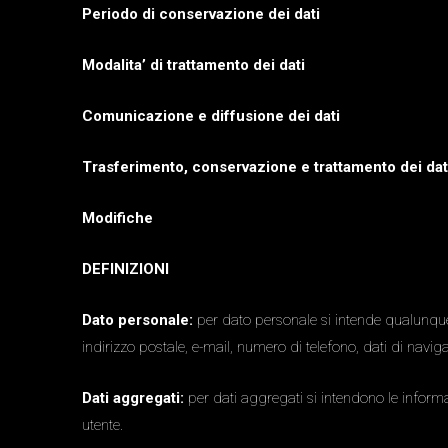
Periodo di conservazione dei dati
Modalita’ di trattamento dei dati
Comunicazione e diffusione dei dati
Trasferimento, conservazione e trattamento dei dati 
Modifiche
DEFINIZIONI
Dato personale:
per dato personale si intende qualunque 
indirizzo postale, e-mail, numero di telefono, dati di navigaz
Dati aggregati:
per dati aggregati si intendono le informa
utente.