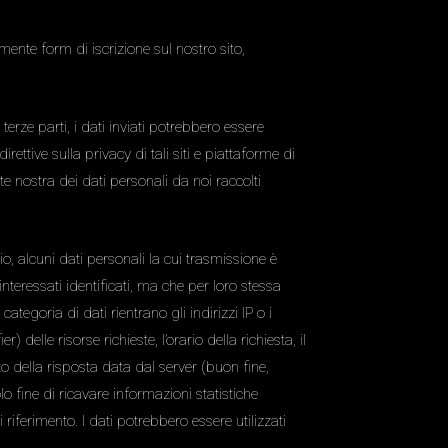
ente form di iscrizione sul nostro sito,
terze parti, i dati inviati potrebbero essere
rettive sulla privacy di tali siti e piattaforme di
rte nostra dei dati personali da noi raccolti
, alcuni dati personali la cui trasmissione è
nteressati identificati, ma che per loro stessa
ategoria di dati rientrano gli indirizzi IP o i
delle risorse richieste, l’orario della richiesta, il
ato della risposta data dal server (buon fine,
olo fine di ricavare informazioni statistiche
riferimento. I dati potrebbero essere utilizzati