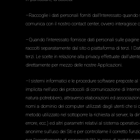
–Raccoglie i dati personali forniti dall’Interessato quando
comunica con il nostro contact center, ovvero interagisce 
–Quando l’interessato fornisce dati personali sulle pagine di
raccolti separatamente dal sito o piattaforma di terzi. I Dati 
terzi. Le scelte in relazione alla privacy effettuate dall’ute
direttamente per mezzo delle nostre Applicazioni.
–I sistemi informatici e le procedure software preposte al 
implicita nell’uso dei protocolli di comunicazione di Interne
natura potrebbero, attraverso elaborazioni ed associazioni con
nomi a dominio dei computer utilizzati dagli utenti che si conn
metodo utilizzato nel sottoporre la richiesta al server, la d
errore, ecc.) ed altri parametri relativi al sistema operativo
anonime sull’uso dei Siti e per controllarne il corretto funz