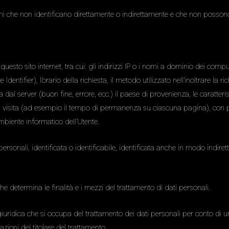
oni che non identificano direttamente o indirettamente e che non possono
sto sito internet, tra cui: gli indirizzi IP o i nomi a dominio dei compute
entifier), l’orario della richiesta, il metodo utilizzato nell’inoltrare la ri
a dal server (buon fine, errore, ecc.) il paese di provenienza, le caratte
della visita (ad esempio il tempo di permanenza su ciascuna pagina), con 
ambiente informatico dell’Utente.
 personali, identificata o identificabile, identificata anche in modo indiret
e determina le finalità e i mezzi del trattamento di dati personali.
uridica che si occupa del trattamento dei dati personali per conto di uno
zioni del titolare del trattamento.