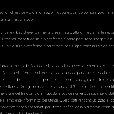
 sono richiesti servizi o informazioni, oppure quando compila volontariam
con noi in altro modo.
 gallery bistrot eventualmente presenti su piattaforme o siti internet di 
Personali raccolti da siti e piattaforme di terze parti sono soggetti alle di
nte sui siti e sulle piattaforme di terze parti non si applicano all’uso da pa
funzionamento del Sito acquisiscono, nel corso del loro normale esercizio
t. Si tratta di informazioni che non sono raccolte per essere associate a i
 dati detenuti da terzi, permettere di identificare gli utenti. In questa c
ettono ai Siti, gli indirizzi in notazione URI (Uniform Resource Identifier) 
imensione del file ottenuto in risposta, il codice numerico indicante lo st
 e all’ambiente informatico dell’utente. Questi dati vengono utilizzati al s
ionamento e sono conservati per i tempi definiti dalla normativa legale di 