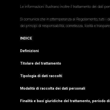
Le informazioni illustrano inoltre il trattamento dei dati pe
Si comunica che in ottemperanza al Regolamento, tutti i dati
dei principi di responsabilità, correttezza, liceità e traspar
INDICE
Definizioni
Titolare del trattamento
Tipologia di dati raccolti
Modalità di raccolta dei dati personali
Finalità e basi giuridiche del trattamento, periodo 