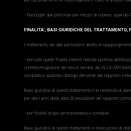
per l’accertamento di responsabilità in caso di ipotetici reat
–Raccoglie dati personali per mezzo di cookies, quando l’ute
FINALITA’, BASI GIURIDICHE DEL TRATTAMENTO
Il trattamento dei dati personali è diretto al raggiungimento
–per tutte quelle finalità inerenti l’attività sportiva dell’
corretta erogazione dei servizi venduti da VILLA SAN Bartol
completa a qualsiasi obbligo derivante dal rapporto instaur
Base giuridica di questo trattamento è la necessità di dare
per dieci anni dalla data di cessazione del rapporto contra
–per finalità di tipo amministrativo e contabile.
Base giuridica di questo trattamento è l’esecuzione di obblig