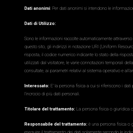
Dati anonimi
: Per dati anonimi si intendono le informazi
Dati di Utilizzo:
Sono le informazioni raccolte automaticamente attraverso que
questo sito, gli indirizzi in notazione URI (Uniform Resource Id
risposta, il codice numerico indicante lo stato della rispost
utilizzati dal visitatore, le varie connotazioni temporali 
consultate, ai parametri relativi al sistema operativo e all’
Interessato:
E’ la persona fisica a cui si riferiscono i dati
l’incrocio di più dati personali.
Titolare del trattamento:
La persona fisica o giuridica ch
Responsabile del trattamento:
è una persona fisica o gi
eseguire il trattamento dei dati solamente secondo le indica