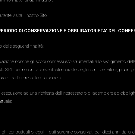
i informatici ai danni dei Siti.
nte visita il nostro Sito.
, PERIODO DI CONSERVAZIONE E OBBLIGATORIETA’ DEL CONF
 delle seguenti finalità:
Associazione nonché gli scopi connessi e/o strumentali allo svolgimento del
o SRL per riscontrare eventuali richieste degli utenti del Sito e, più in
ato tra l’interessato e la società
 esecuzione ad una richiesta dell’interessato o di adempiere ad obblighi 
ttuale;
hi contrattuali o legali. I dati saranno conservati per dieci anni dalla d